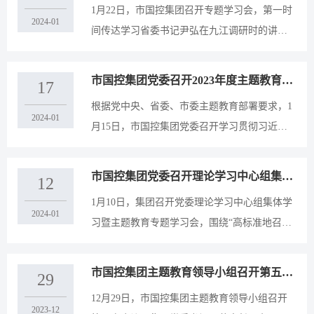
1月22日，市国控集团召开专题学习会，第一时
党史学习
党纪学习教育
全体党员参加会议。
2024-01
深入贯彻中央八项规定精神学习教
间传达学习省委书记尹弘在九江调研时的讲话
育
精神、市委专题会议精神、市委十二届八次全
体（扩大）会议精神及全市“两会”精神。集团党
企业文化
市国控集团党委召开2023年度主题教育专题民主生活会
17
委书记、董事长张志坚主持会议并讲话，党委
经营理念
人才理念
根据党中央、省委、市委主题教育部署要求，1
副书记、总经理项飞及其他领
2024-01
文化活动
月15日，市国控集团党委召开学习贯彻习近平
新时代中国特色社会主义思想主题教育专题民
公开信息
主生活会，市委主题教育办第三联络组组长黄
信息发布
市国控集团党委召开理论学习中心组集体学习暨主题教育第7次专题学习会
12
起成，联络员石卫伟到会指导。集团党委书
1月10日，集团召开党委理论学习中心组集体学
记、董事长张志坚主
联系我们
2024-01
习暨主题教育专题学习会，围绕“高标准地召开
民主生活会，走好新时代的赶考之路，推进公
司治理体系和治理能力现代化”开展集体学习研
市国控集团主题教育领导小组召开第五次会议
29
讨。集团党委书记、董事长张志坚主持会议。
12月29日，市国控集团主题教育领导小组召开
集团党委副书
2023-12