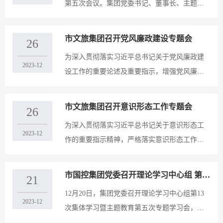
第五次会议。集团党委书记、董事长、主题教
育领导小组组长张志坚出席会议并讲话。主题
教育领导小组成员、领导小组办公室全体干
市文旅集团召开党风廉政建设专题会
26
部，各子公司主题教育负责同志及
为深入贯彻落实习近平总书记关于党风廉政建
2023-12
设工作的重要论述及重要指示，增强党风廉政
建设意识，进一步落实党风廉政建设。12月21
日，市文旅集团于十五楼会议室召开2023年召
市文旅集团召开意识形态工作专题会
26
开党风廉政工作专题会，会议由市国控集团党
为深入贯彻落实习近平总书记关于意识形态工
2023-12
作的重要指示精神，严格落实意识形态工作责
任制，抓好集团意识形态工作，12月21日，市
文旅集团于十五楼会议室召开2023年意识形态
市国控集团党委召开理论学习中心组 第13次集体学习暨主题教育第6次专题学习会
21
工作专题会，会议由市国控集团党委委员、副
12月20日，集团党委召开理论学习中心组第13
总经理程鹏同志主持讲话
2023-12
次集体学习暨主题教育第五次专题学习会，围
绕“习近平总书记关于党的建设的重要思想”开展