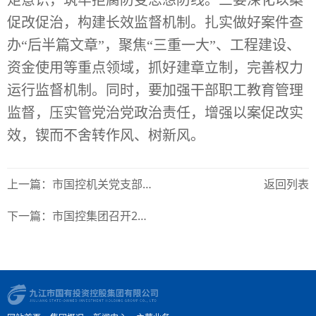
矩意识，筑牢拒腐防变思想防线。三要深化以案
促改促治，构建长效监督机制。扎实做好案件查
办“后半篇文章”，聚焦“三重一大”、工程建设、
资金使用等重点领域，抓好建章立制，完善权力
运行监督机制。同时，要加强干部职工教育管理
监督，压实管党治党政治责任，增强以案促改实
效，锲而不舍转作风、树新风。
上一篇：市国控机关党支部前往九江市博物馆开展“回望百年历程 汲取奋进力量”主题党日活动
返回列表
下一篇：市国控集团召开2025年全面从严治党工作部署会暨深入贯彻中央八项规定精神学习教育读书班开班式