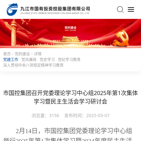
网站首页
集团概况
集团简介
大事记
首页
>
党的建设
>
详情
党建工作
党风廉政
党史学习
党纪学习教育
组织架构
成员单位
深入贯彻中央八项规定精神学习教育
新闻中心
集团新闻
行业资讯
市国控集团召开党委理论学习中心组2025年第1次集体
媒体聚焦
学习暨民主生活会学习研讨会
主营业务
浏览量：
3156
发布时间：
2025-03-07
党的建设
2月14日，市国控集团党委理论学习中心组
党建工作
党风廉政