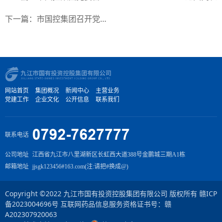
下一篇：市国控集团召开党委理论学习中心组（扩大）会议，深入学习贯彻党的二十届三中全会精神
网站首页
集团概况
新闻中心
主营业务
党建工作
企业文化
公开信息
联系我们
0792-7627777
联系电话
公司地址
江西省九江市八里湖新区长虹西大道388号金鹏城三期A1栋
邮箱地址
jjsgk123456#163.com(注:请把#换成@)
Copyright ©2022 九江市国有投资控股集团有限公司 版权所有
赣ICP
备2023004696号
互联网药品信息服务资格证书号：赣
A202307920063