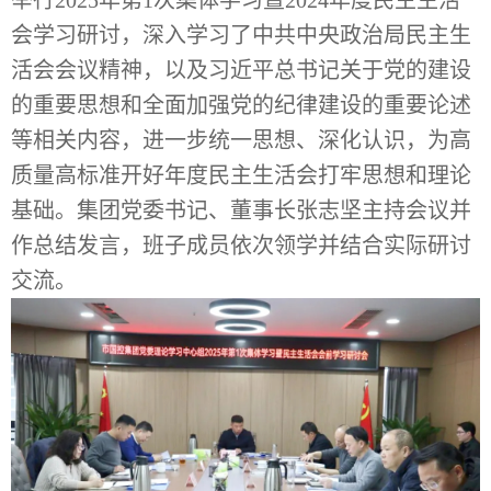
举行2025年第1次集体学习暨2024年度民主生活
党史学习
党纪学习教育
会学习研讨，深入学习了中共中央政治局民主生
深入贯彻中央八项规定精神学习教
活会会议精神，以及习近平总书记关于党的建设
育
的重要思想和全面加强党的纪律建设的重要论述
企业文化
等相关内容，进一步统一思想、深化认识，为高
经营理念
人才理念
质量高标准开好年度民主生活会打牢思想和理论
文化活动
基础。集团党委书记、董事长张志坚主持会议并
公开信息
作总结发言，班子成员依次领学并结合实际研讨
信息发布
交流。
联系我们