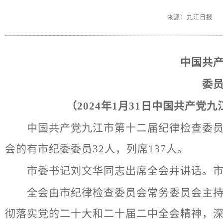
党史学习
党纪学习教育
来源：九江日报
深入贯彻中央八项规定精神学习教
育
企业文化
中国共
经营理念
人才理念
委
文化活动
（2024年1月31日中国共产
公开信息
信息发布
中国共产党九江市第十二届纪律检查委员会第
会的有市纪委委员32人，列席137人。
联系我们
市委书记刘文华同志出席全会并讲话。市委
全会由市纪律检查委员会常务委员会主持。
彻落实党的二十大和二十届二中全会精神，