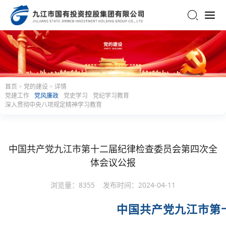
网站首页
集团概况
集团简介
大事记
首页
>
党的建设
>
详情
党建工作
党风廉政
党史学习
党纪学习教育
组织架构
成员单位
深入贯彻中央八项规定精神学习教育
新闻中心
集团新闻
行业资讯
中国共产党九江市第十二届纪律检查委员会第四次全
媒体聚焦
体会议公报
主营业务
浏览量：
8355
发布时间：
2024-04-11
党的建设
中国共产党九江市第
党建工作
党风廉政