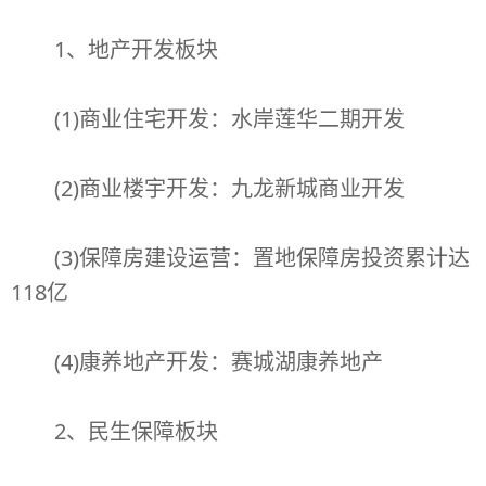
1、地产开发板块
(1)商业住宅开发：水岸莲华二期开发
(2)商业楼宇开发：九龙新城商业开发
(3)保障房建设运营：置地保障房投资累计达
118亿
(4)康养地产开发：赛城湖康养地产
2、民生保障板块