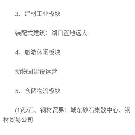
3、建材工业板块
装配式建筑：湖口置地远大
4、旅游休闲板块
动物园建设运营
5、仓储物流板块
(1)砂石、钢材贸易：城东砂石集散中心、钢
材贸易公司