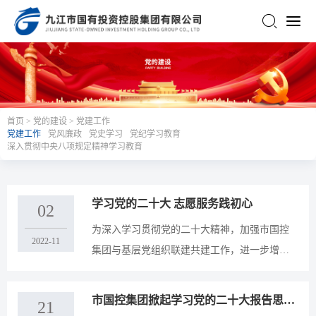
网站首页
集团概况
集团简介
大事记
首页
>
党的建设
>
党建工作
党建工作
党风廉政
党史学习
党纪学习教育
组织架构
成员单位
深入贯彻中央八项规定精神学习教育
新闻中心
集团新闻
行业资讯
学习党的二十大 志愿服务践初心
02
媒体聚焦
为深入学习贯彻党的二十大精神，加强市国控
2022-11
主营业务
集团与基层党组织联建共建工作，进一步增强
基层党组织的组织力、凝聚力和战斗力，更好
党的建设
服务基层、服务群众，按照集团党建工作相关
市国控集团掀起学习党的二十大报告思想热潮
21
党建工作
党风廉政
要求，10月31日，市国控集团机关党支部与赤