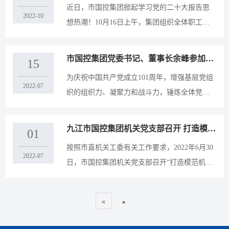
近日，市国控集团掀起学习党的二十大报告思
党史学习
党纪学习教育
道咀社区党支部结对开展“学习二
2022-10
深入贯彻中央八项规定精神学习教
想热潮！10月16日上午，集团组织全体职工收
育
听收看党的二十大报告。各位党员倍感鼓舞、
深受震撼！纷纷表示，要通过深入学习、深刻
企业文化
市国控集团党委书记、董事长余峰参加集团机关党支部主题党日活动
15
领会党的二十大报告中提出的新思想、新战
经营理念
人才理念
为庆祝中国共产党成立101周年，增强基层党组
略、新举措，把思想和行动统一到党
2022-07
文化活动
织的组织力、凝聚力和战斗力，锤炼全体党员
党性修养，7月15日，九江国控集团机关党支部
公开信息
组织全体党员前往周敦颐纪念馆开展“感悟清廉
信息发布
九江市国控集团机关党支部召开 打造模范机关 狠抓工作落实 专题组织生活会
01
品德重温入党誓词”主题党日活动。集团党委书
按照市直机关工委有关工作要求，2022年6月30
记、董事长
联系我们
2022-07
日，市国控集团机关党支部召开“打造模范机
关、狠抓工作落实”专题组织生活会。集团党委
书记余峰同志以普通党员身份参会，机关党支
«
»
部书记王梓同志主持会议。为确保此次专题组
织生活会取得实效，会前集